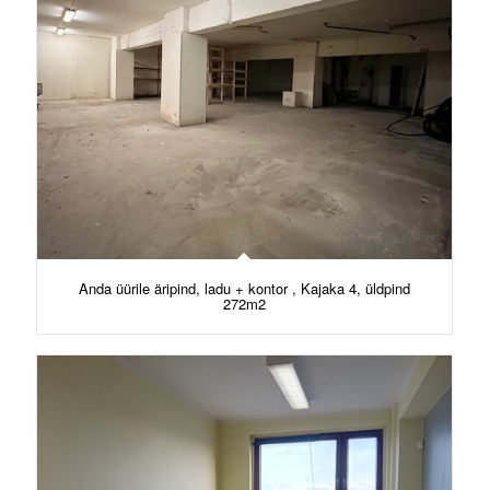
Anda üürile äripind, ladu + kontor , Kajaka 4, üldpind
272m2