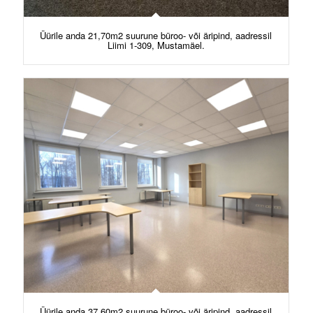
Üürile anda 21,70m2 suurune büroo- või äripind, aadressil
Liimi 1-309, Mustamäel.
Üürile anda 37,60m2 suurune büroo- või äripind, aadressil