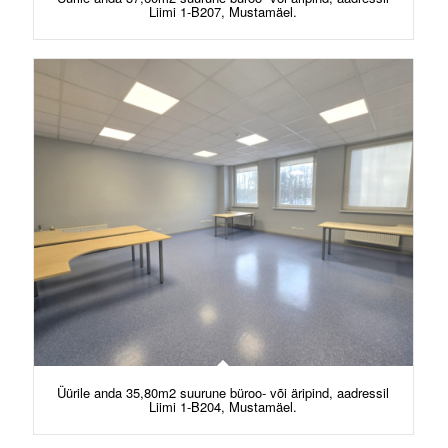
Liimi 1-B207, Mustamäel.
Üürile anda 35,80m2 suurune büroo- või äripind, aadressil
Liimi 1-B204, Mustamäel.