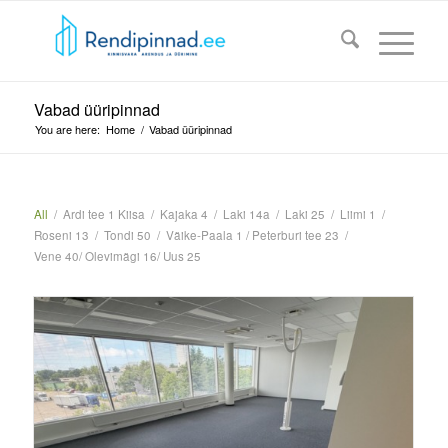
Vabad üüripinnad
You are here:
Home
/
Vabad üüripinnad
All
/
Ardi tee 1 Kiisa
/
Kajaka 4
/
Laki 14a
/
Laki 25
/
Liimi 1
/
Roseni 13
/
Tondi 50
/
Väike-Paala 1 / Peterburi tee 23
/
Vene 40/ Olevimägi 16/ Uus 25