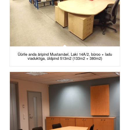
Üürile anda äripind Mustamäel, Laki 14A/2, büroo + ladu
viaduktiga, üldpind 513m2 (133m2 + 380m2)