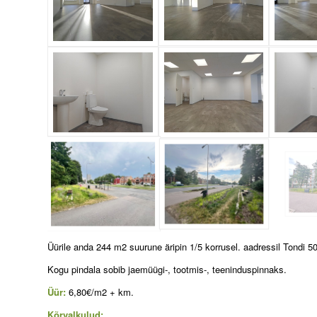
Üürile anda 244 m2 suurune äripin 1/5 korrusel. aadressil Tondi 50
Kogu pindala sobib jaemüügi-, tootmis-, teeninduspinnaks.
Üür:
6,80€/m2 + km.
Kõrvalkulud: