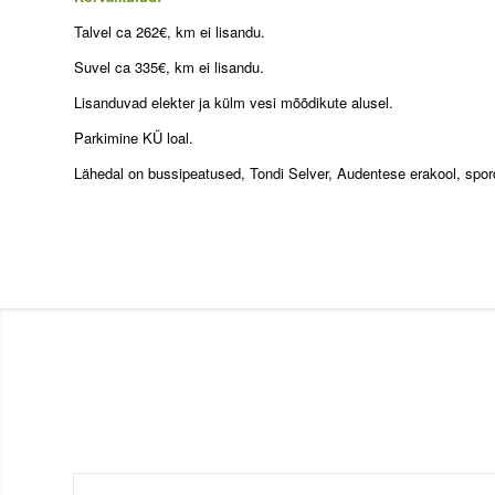
Talvel ca 262€, km ei lisandu.
Suvel ca 335€, km ei lisandu.
Lisanduvad elekter ja külm vesi mõõdikute alusel.
Parkimine KÜ loal.
Lähedal on bussipeatused, Tondi Selver, Audentese erakool, spo