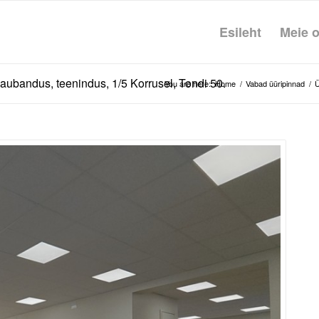
Esileht
Meie o
ubandus, teenindus, 1/5 Korrusel, Tondi 50.
You are here:
Home
/
Vabad üüripinnad
/
Ü