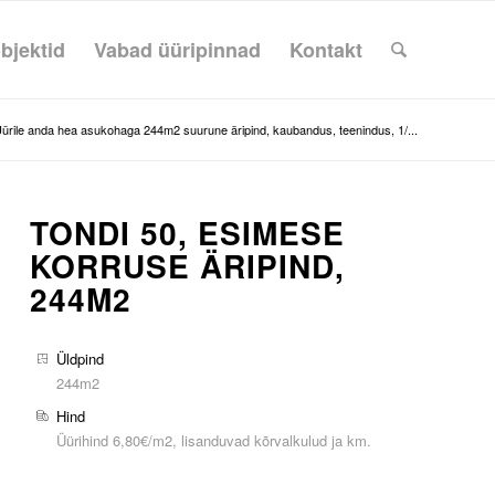
bjektid
Vabad üüripinnad
Kontakt
ürile anda hea asukohaga 244m2 suurune äripind, kaubandus, teenindus, 1/...
TONDI 50, ESIMESE
KORRUSE ÄRIPIND,
244M2
Üldpind
244m2
Hind
Üürihind 6,80€/m2, lisanduvad kõrvalkulud ja km.