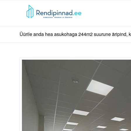
Üürile anda hea asukohaga 244m2 suurune äripind, ka